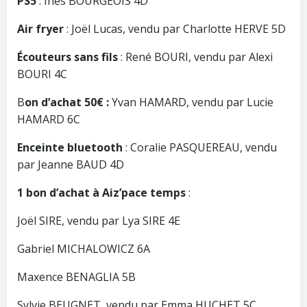
PS5
: Inès BOURGEOIS 4D
Air fryer
: Joël Lucas, vendu par Charlotte HERVE 5D
Écouteurs sans fils
: René BOURI, vendu par Alexi
BOURI 4C
B
on d’achat 50€ :
Yvan HAMARD, vendu par Lucie
HAMARD 6C
Enceinte bluetooth
: Coralie PASQUEREAU, vendu
par Jeanne BAUD 4D
1 bon d’achat à Aiz’pace temps
:
Joël SIRE, vendu par Lya SIRE 4E
Gabriel MICHALOWICZ 6A
Maxence BENAGLIA 5B
Sylvie BEUGNET, vendu par Emma HUCHET 5C