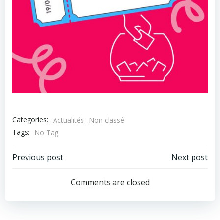
Categories:
Actualités
Non classé
Tags:
No Tag
Post
Post
Previous post
Next post
navigation
navigation
Comments are closed