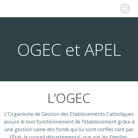
Aller
COLLEGE SAINTE MARIE
au
contenu
OGEC et APEL
L’OGEC
L’Organisme de Gestion des Etablissements Catholiques
assure le bon fonctionnement de l’établissement grâce à
une gestion saine des fonds qui lui sont confiés tant par
l’État, le conseil départemental, que par les familles.