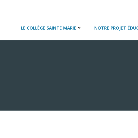
Aller
au
COLLEGE SAINTE MARIE
contenu
LE COLLÈGE SAINTE MARIE
NOTRE PROJET ÉDUC