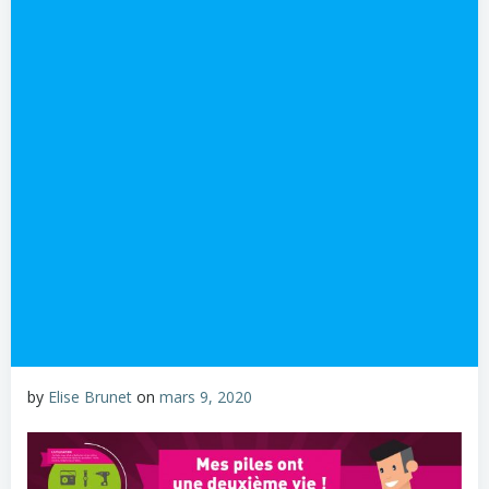
by
Elise Brunet
on
mars 9, 2020