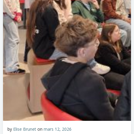
by
Elise Brunet
on
mars 12, 2026