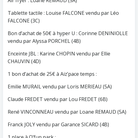
Air fryer : Loane REMAUD (5A)
Tablette tactile : Louise FALCONE vendu par Léo
FALCONE (3C)
Bon d’achat de 50€ à hyper U : Corinne DENINIOLLE
vendu par Alyssa PORCHEL (4B)
Enceinte JBL : Karine CHOPIN vendu par Ellie
CHAUVIN (4D)
1 bon d’achat de 25€ à Aiz’pace temps :
Emilie MURAIL vendu par Loris MERIEAU (5A)
Claude FREDET vendu par Lou FREDET (6B)
René VINCONNEAU vendu par Loane REMAUD (5A)
Franck JOLY vendu par Garance SICARD (4B)
1 place à O’fun park :