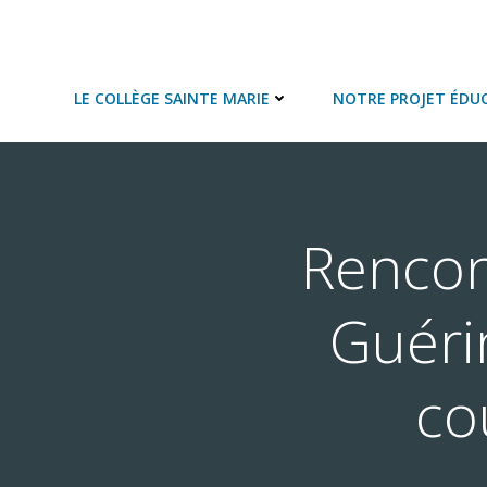
Aller
au
COLLEGE SAINTE MARIE
contenu
LE COLLÈGE SAINTE MARIE
NOTRE PROJET ÉDUC
Rencon
Guéri
co