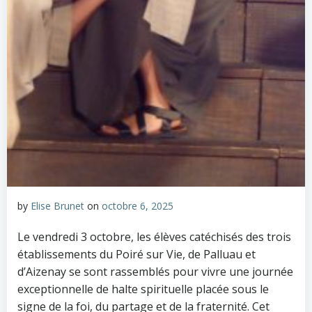
by
Elise Brunet
on
octobre 6, 2025
Le vendredi 3 octobre, les élèves catéchisés des trois
établissements du Poiré sur Vie, de Palluau et
d’Aizenay se sont rassemblés pour vivre une journée
exceptionnelle de halte spirituelle placée sous le
signe de la foi, du partage et de la fraternité. Cet