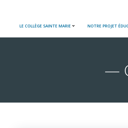
Aller
au
COLLEGE SAINTE MARIE
contenu
LE COLLÈGE SAINTE MARIE
NOTRE PROJET ÉDUC
— C