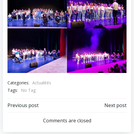
Categories:
Actualités
Tags:
No Tag
Post
Post
Previous post
Next post
navigation
navigation
Comments are closed