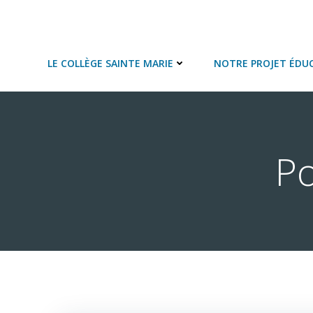
Aller
au
COLLEGE SAINTE MARIE
contenu
LE COLLÈGE SAINTE MARIE
NOTRE PROJET ÉDUC
Po