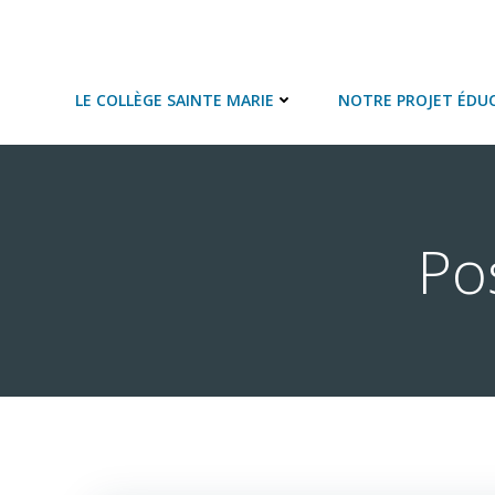
Aller
au
COLLEGE SAINTE MARIE
contenu
LE COLLÈGE SAINTE MARIE
NOTRE PROJET ÉDUC
Po