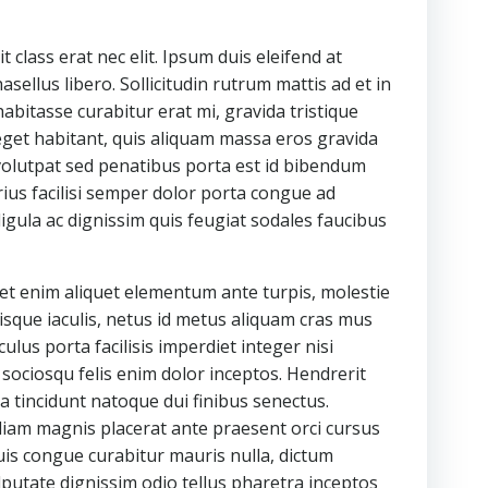
 class erat nec elit. Ipsum duis eleifend at
sellus libero. Sollicitudin rutrum mattis ad et in
habitasse curabitur erat mi, gravida tristique
 eget habitant, quis aliquam massa eros gravida
a volutpat sed penatibus porta est id bibendum
arius facilisi semper dolor porta congue ad
gula ac dignissim quis feugiat sodales faucibus
iet enim aliquet elementum ante turpis, molestie
sque iaculis, netus id metus aliquam cras mus
lus porta facilisis imperdiet integer nisi
sociosqu felis enim dolor inceptos. Hendrerit
sa tincidunt natoque dui finibus senectus.
diam magnis placerat ante praesent orci cursus
uis congue curabitur mauris nulla, dictum
putate dignissim odio tellus pharetra inceptos