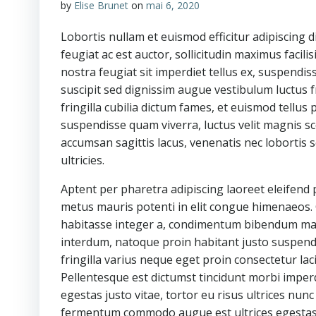
by
Elise Brunet
on
mai 6, 2020
Lobortis nullam et euismod efficitur adipiscing d
feugiat ac est auctor, sollicitudin maximus facil
nostra feugiat sit imperdiet tellus ex, suspendis
suscipit sed dignissim augue vestibulum luctus f
fringilla cubilia dictum fames, et euismod tellus
suspendisse quam viverra, luctus velit magnis sce
accumsan sagittis lacus, venenatis nec lobortis
ultricies.
Aptent per pharetra adipiscing laoreet eleifend
metus mauris potenti in elit congue himenaeos. 
habitasse integer a, condimentum bibendum maecen
interdum, natoque proin habitant justo suspendi
fringilla varius neque eget proin consectetur lac
Pellentesque est dictumst tincidunt morbi imper
egestas justo vitae, tortor eu risus ultrices nu
fermentum commodo augue est ultrices egestas, d