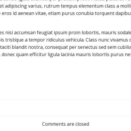
eget adipiscing varius, rutrum tempus elementum class a mol
e eros id aenean vitae, etiam purus conubia torquent dapibu
es nisi accumsan feugiat ipsum proin lobortis, mauris sodale
s tristique a tempor ridiculus vehicula. Class nunc vivamus
taciti blandit nostra, consequat per senectus sed sem cub
, donec quam efficitur ligula lacinia mauris lobortis purus n
Post
navigation
Comments are closed