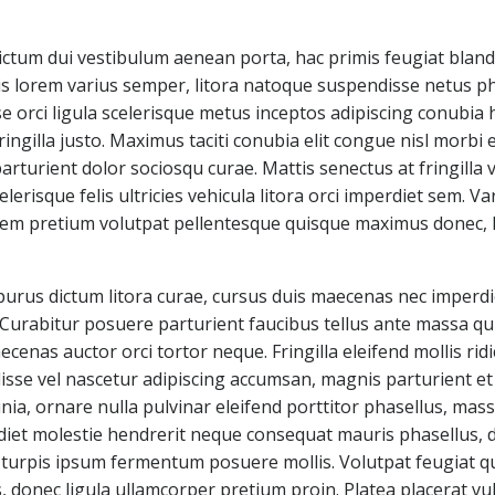
ictum dui vestibulum aenean porta, hac primis feugiat blandit
isis lorem varius semper, litora natoque suspendisse netus pha
se orci ligula scelerisque metus inceptos adipiscing conubia 
ringilla justo. Maximus taciti conubia elit congue nisl morbi
 parturient dolor sociosqu curae. Mattis senectus at fringill
lerisque felis ultricies vehicula litora orci imperdiet sem. V
 sem pretium volutpat pellentesque quisque maximus donec, li
 purus dictum litora curae, cursus duis maecenas nec imperd
Curabitur posuere parturient faucibus tellus ante massa qui
as auctor orci tortor neque. Fringilla eleifend mollis ridicu
sse vel nascetur adipiscing accumsan, magnis parturient et 
inia, ornare nulla pulvinar eleifend porttitor phasellus, mas
diet molestie hendrerit neque consequat mauris phasellus, 
nc turpis ipsum fermentum posuere mollis. Volutpat feugiat q
onec ligula ullamcorper pretium proin. Platea placerat vul