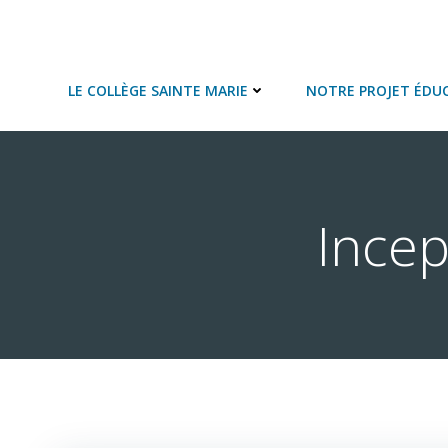
Aller
au
COLLEGE SAINTE MARIE
contenu
LE COLLÈGE SAINTE MARIE
NOTRE PROJET ÉDUC
Incep